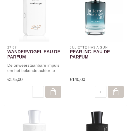
27 87
JULIETTE HAS A GUN
WANDERVOGEL EAU DE
PEAR INC. EAU DE
PARFUM
PARFUM
De onweerstaanbare impuls
om het bekende achter te
laten en het onbekende te
€175,00
€140,00
ver...