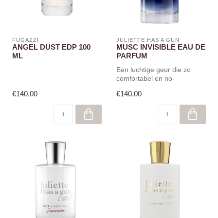
FUGAZZI
JULIETTE HAS A GUN
ANGEL DUST EDP 100
MUSC INVISIBLE EAU DE
ML
PARFUM
Een luchtige geur die zo
comfortabel en no-
nonsense is als je favoriete
€140,00
€140,00
kledings...