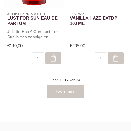
JULIETTE HAS A GUN
FUGAZZI
LUST FOR SUN EAU DE
VANILLA HAZE EXTDP
PARFUM
100 ML
Juliette Has A Gun Lust For
Sun is een zonnige en
sensuele geur met warme
€140,00
€205,00
bloemi...
Toon
1
-
12
van 34
Toon meer