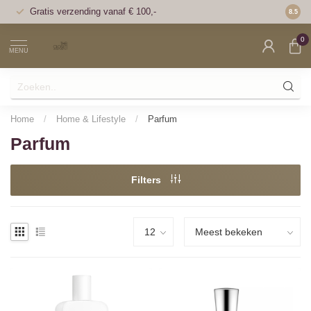
Gratis verzending vanaf € 100,-
Voor 1
8.5
0
MENU
Home
/
Home & Lifestyle
/
Parfum
Parfum
Filters