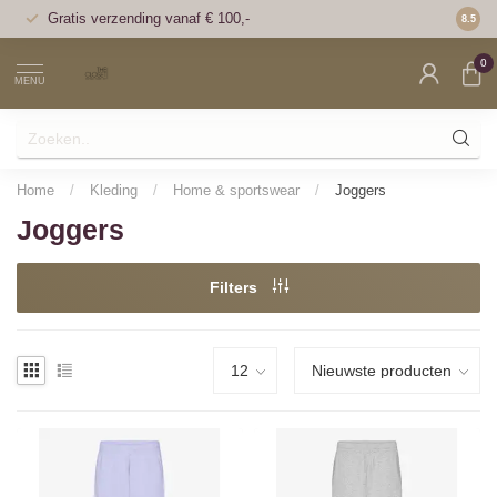
Gratis verzending vanaf € 100,-
Voor 1
8.5
0
MENU
Home
/
Kleding
/
Home & sportswear
/
Joggers
Joggers
Filters