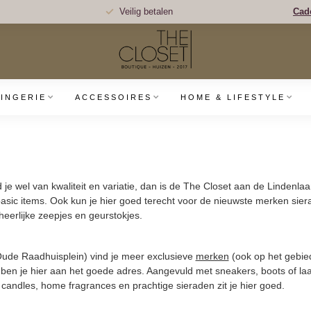
Veilig betalen
Cad
LINGERIE
ACCESSOIRES
HOME & LIFESTYLE
e wel van kwaliteit en variatie, dan is de The Closet aan de Lindenlaa
asic items. Ook kun je hier goed terecht voor de nieuwste merken sier
heerlijke zeepjes en geurstokjes.
Oude Raadhuisplein) vind je meer exclusieve
merken
(ook op het gebied
k ben je hier aan het goede adres. Aangevuld met sneakers, boots of laar
candles, home fragrances en prachtige sieraden zit je hier goed.