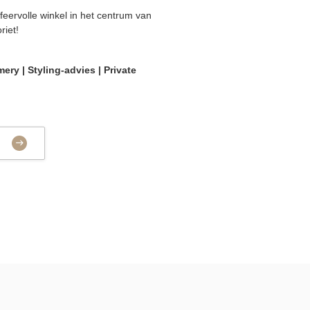
eervolle winkel in het centrum van
riet!
ry | Styling-advies | Private
N