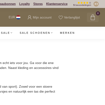
eaubonnen
Loyalty
Stores
Klantenservice
8.5
5
beoordelingen
0
Mijn account
Verlanglijst
EUR
SALE
SALE SCHOENEN
MERKEN
n echt iets voor jou. Ga voor die ene
aden. Naast kleding en accessoires vind
 van sport). Zowel voor een stoere
sjes en natuurlijk een tas die perfect