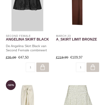
SECOND FEMALE
MARCH 23
ANGELINA SKIRT BLACK
A_SKIRT LIMIT BRONZE
De Angelina Skirt Black van
Second Female combineert
een romantische broderie
€47,50
€109,97
€95,00
€219,95
an...
-50%