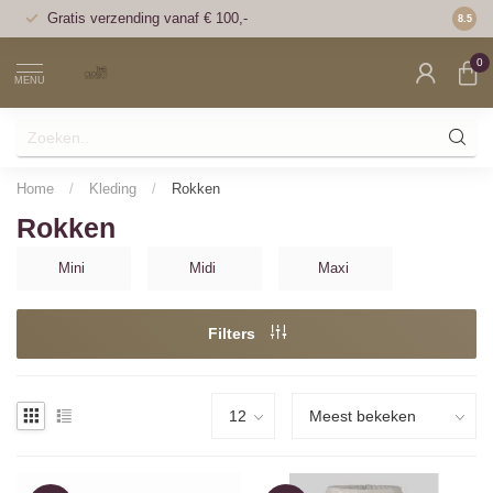
Gratis verzending vanaf € 100,-
Voor 1
8.5
0
MENU
Home
/
Kleding
/
Rokken
Rokken
Mini
Midi
Maxi
Filters