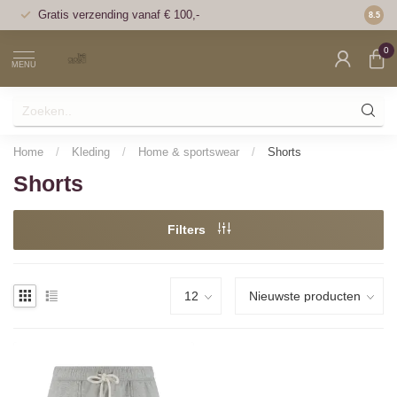
Gratis verzending vanaf € 100,-
Voor 1
8.5
0
MENU
Home
/
Kleding
/
Home & sportswear
/
Shorts
Shorts
Filters