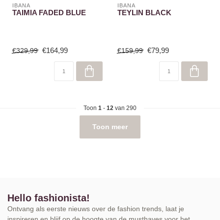
IBANA
IBANA
TAIMIA FADED BLUE
TEYLIN BLACK
€164,99
€79,99
€329,99
€159,99
Toon
1
-
12
van 290
Toon meer
Hello fashionista!
Ontvang als eerste nieuws over de fashion trends, laat je
inspireren en blijf op de hoogte van de musthaves voor het