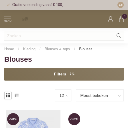
Gratis verzending vanaf € 100,-
Voor 1
8.5
0
MENU
Home
/
Kleding
/
Blouses & tops
/
Blouses
Blouses
Filters
-50%
-50%