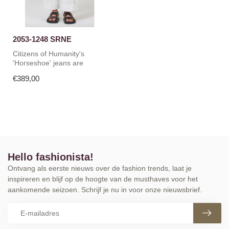
2053-1248 SRNE
Citizens of Humanity's
'Horseshoe' jeans are
named for their curved leg
€389,00
shape. T...
Hello fashionista!
Ontvang als eerste nieuws over de fashion trends, laat je
inspireren en blijf op de hoogte van de musthaves voor het
aankomende seizoen. Schrijf je nu in voor onze nieuwsbrief.