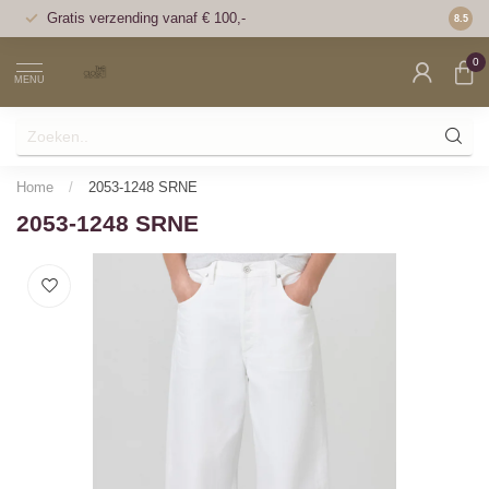
Gratis verzending vanaf € 100,-
Voor 1
8.5
0
MENU
Home
/
2053-1248 SRNE
2053-1248 SRNE