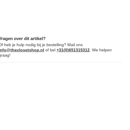
Vragen over dit artikel?
Of heb je hulp nodig bij je bestelling? Mail ons
info@theclosetshop.nl
of bel
+31(0)651315312
. We helpen
graag!