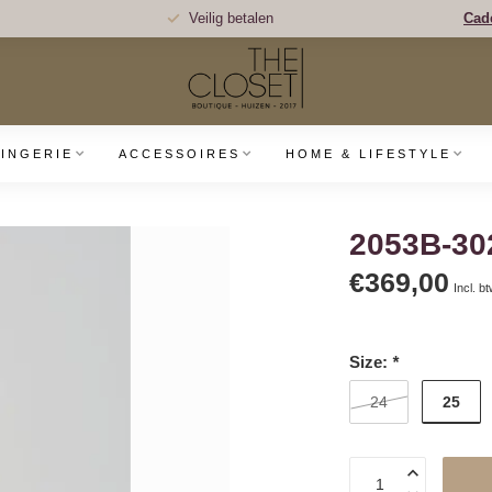
Veilig betalen
Cad
LINGERIE
ACCESSOIRES
HOME & LIFESTYLE
2053B-3
€369,00
Incl. b
Size:
*
25
24