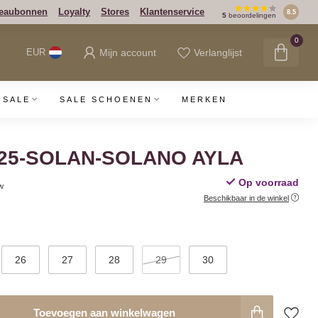
eaubonnen
Loyalty
Stores
Klantenservice
8.5
5
beoordelingen
0
Mijn account
Verlanglijst
EUR
SALE
SALE SCHOENEN
MERKEN
025-SOLAN-SOLANO AYLA
Op voorraad
tw
Beschikbaar in de winkel
26
27
28
29
30
Toevoegen aan winkelwagen