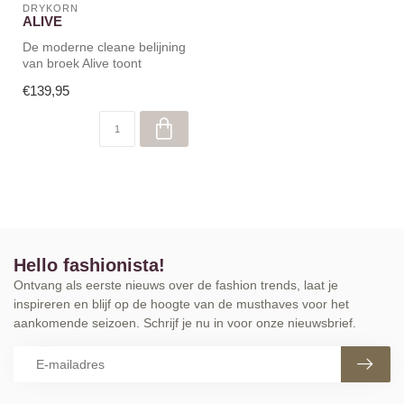
DRYKORN
ALIVE
De moderne cleane belijning
van broek Alive toont
minimale details. Drykorn
€139,95
ontw...
Hello fashionista!
Ontvang als eerste nieuws over de fashion trends, laat je
inspireren en blijf op de hoogte van de musthaves voor het
aankomende seizoen. Schrijf je nu in voor onze nieuwsbrief.