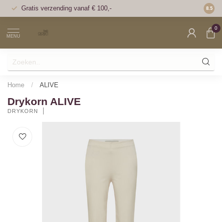
Gratis verzending vanaf € 100,-
Voor 1
8.5
0
MENU
Home
/
ALIVE
Drykorn ALIVE
DRYKORN