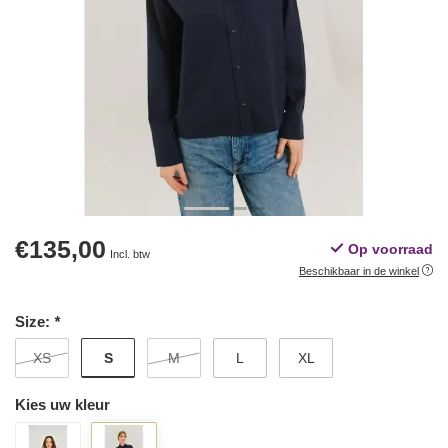
€135,00
Op voorraad
Incl. btw
Beschikbaar in de winkel
Size:
*
S
XS
M
L
XL
Kies uw kleur