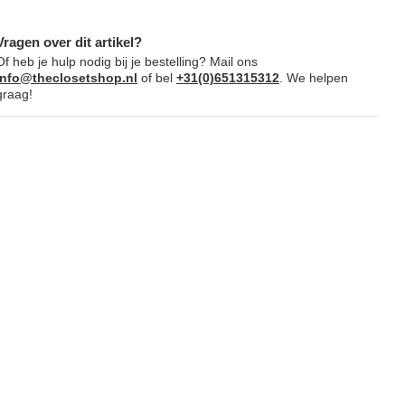
Vragen over dit artikel?
Of heb je hulp nodig bij je bestelling? Mail ons
info@theclosetshop.nl
of bel
+31(0)651315312
. We helpen
graag!