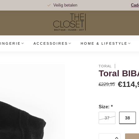
Veilig betalen
Cad
LINGERIE
ACCESSOIRES
HOME & LIFESTYLE
TORAL
Toral BI
€114,
€229,95
Size:
*
38
37