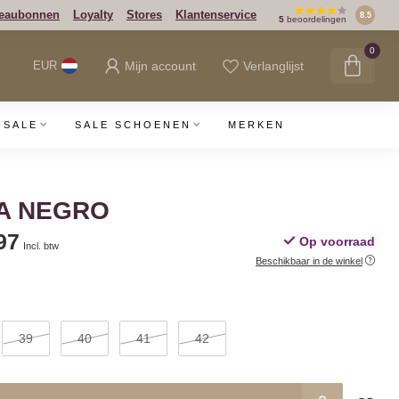
eaubonnen
Loyalty
Stores
Klantenservice
8.5
5
beoordelingen
0
Mijn account
Verlanglijst
EUR
SALE
SALE SCHOENEN
MERKEN
BA NEGRO
97
Op voorraad
Incl. btw
Beschikbaar in de winkel
39
40
41
42