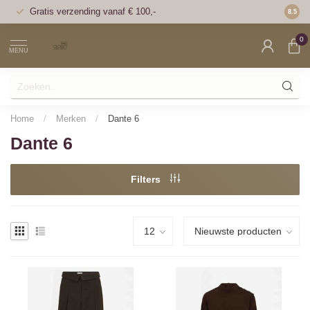
Gratis verzending vanaf € 100,-
Voor 1
8.5
0
MENU
Home
/
Merken
/
Dante 6
Dante 6
Filters