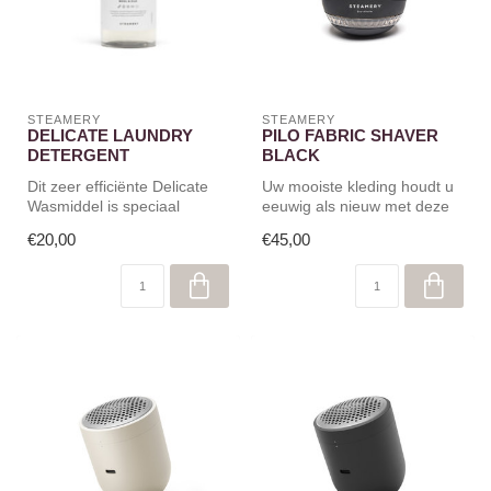
STEAMERY
STEAMERY
DELICATE LAUNDRY
PILO FABRIC SHAVER
DETERGENT
BLACK
Dit zeer efficiënte Delicate
Uw mooiste kleding houdt u
Wasmiddel is speciaal
eeuwig als nieuw met deze
ontwikkeld voor delicate
handige pluizenborstel. Ver...
€20,00
€45,00
stof...