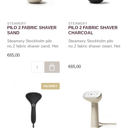
STEAMERY
STEAMERY
PILO 2 FABRIC SHAVER
PILO 2 FABRIC SHAVER
SAND
CHARCOAL
Steamery Stockholm pilo
Steamery Stockholm pilo
no.2 fabric shaver zand, Het
no.2 fabric shaver zwart, Het
ideale evenwicht tussen
ideale evenwicht tussen f...
€65,00
fun...
€65,00
FAVORIET