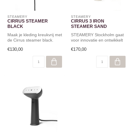
STEAMERY
STEAMERY
CIRRUS STEAMER
CIRRUS 3 IRON
BLACK
STEAMER SAND
Maak je kleding kreukvrij met
STEAMERY Stockholm gaat
de Cirrus steamer black.
voor innovatie en ontwikkelt
Ook handig voor op reis.
de Cirrus No.3 Iron
€130,00
€170,00
Steamer...