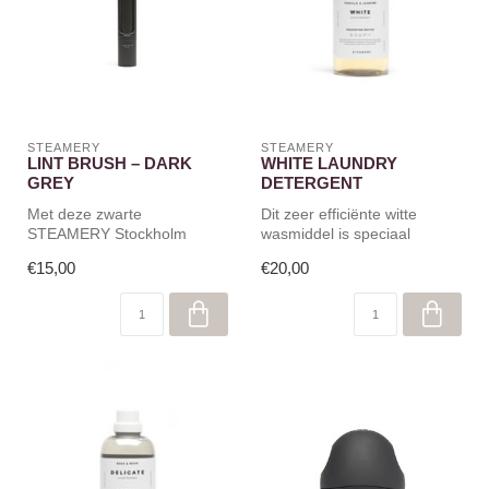
STEAMERY
STEAMERY
LINT BRUSH – DARK
WHITE LAUNDRY
GREY
DETERGENT
Met deze zwarte
Dit zeer efficiënte witte
STEAMERY Stockholm
wasmiddel is speciaal
kledingborstel verwijder je
ontwikkeld om uw witte
€15,00
€20,00
haar, stof en plu...
kleding w...