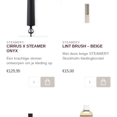
STEAMERY
STEAMERY
CIRRUS X STEAMER
LINT BRUSH – BEIGE
ONYX
Met deze beige STEAMERY
Een krachtige stomer
Stockholm kledingborstel
ontworpen om je kleding op
verwijder je haar, stof en
te frissen en kreukels te
plui...
€129,95
€15,00
verwij...