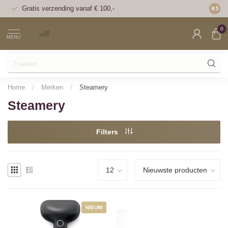
Gratis verzending vanaf € 100,-
Voor 1
8.5
0
MENU
Home
/
Merken
/
Steamery
Steamery
Filters
NIEUW