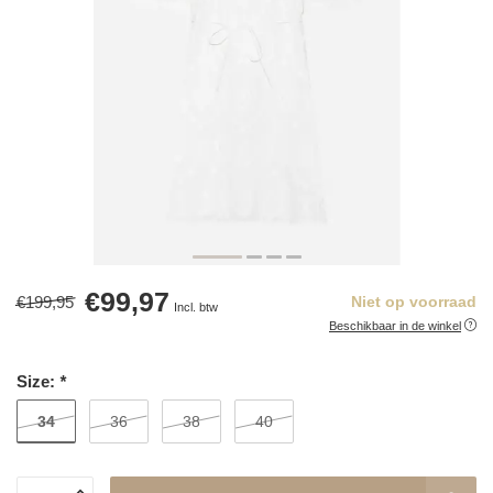
€99,97
€199,95
Niet op voorraad
Incl. btw
Beschikbaar in de winkel
Size:
*
34
36
38
40