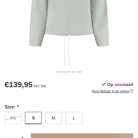
€139,95
Op voorraad
Incl. btw
Beschikbaar in de winkel
Size:
*
S
XS
M
L