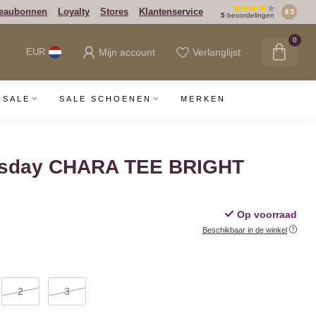
eaubonnen
Loyalty
Stores
Klantenservice
8.5
5
beoordelingen
0
Mijn account
Verlanglijst
EUR
SALE
SALE SCHOENEN
MERKEN
esday CHARA TEE BRIGHT
Op voorraad
Beschikbaar in de winkel
2
3