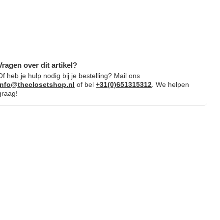
Vragen over dit artikel?
Of heb je hulp nodig bij je bestelling? Mail ons
info@theclosetshop.nl
of bel
+31(0)651315312
. We helpen
graag!