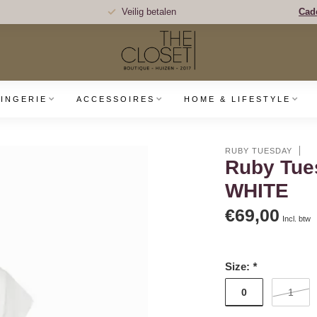
Veilig betalen
Cad
LINGERIE
ACCESSOIRES
HOME & LIFESTYLE
RUBY TUESDAY
Ruby Tu
WHITE
€69,00
Incl. btw
Size:
*
0
1