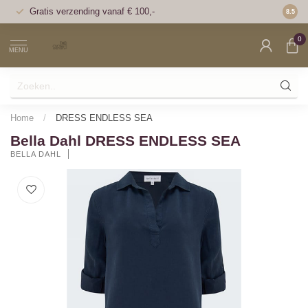
Gratis verzending vanaf € 100,-
Voor 1
8.5
0
MENU
Home
/
DRESS ENDLESS SEA
Bella Dahl DRESS ENDLESS SEA
BELLA DAHL