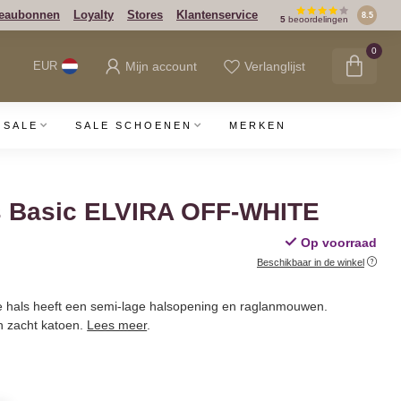
eaubonnen
Loyalty
Stores
Klantenservice
8.5
5
beoordelingen
0
Mijn account
Verlanglijst
EUR
SALE
SALE SCHOENEN
MERKEN
 Basic ELVIRA OFF-WHITE
Op voorraad
Beschikbaar in de winkel
 hals heeft een semi-lage halsopening en raglanmouwen.
n zacht katoen.
Lees meer
.