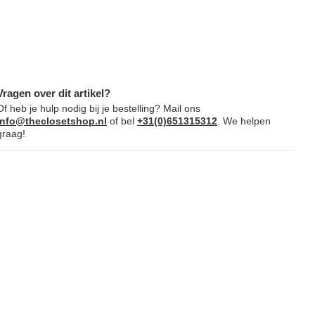
Vragen over dit artikel?
Of heb je hulp nodig bij je bestelling? Mail ons
info@theclosetshop.nl
of bel
+31(0)651315312
. We helpen
graag!