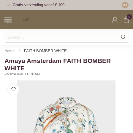
Gratis verzending vanaf € 100,-
Voor 1
8.5
0
MENU
Home
/
FAITH BOMBER WHITE
Amaya Amsterdam FAITH BOMBER
WHITE
AMAYA AMSTERDAM