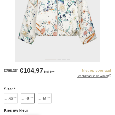
€104,97
€209,95
Niet op voorraad
Incl. btw
Beschikbaar in de winkel
Size:
*
S
XS
M
Kies uw kleur