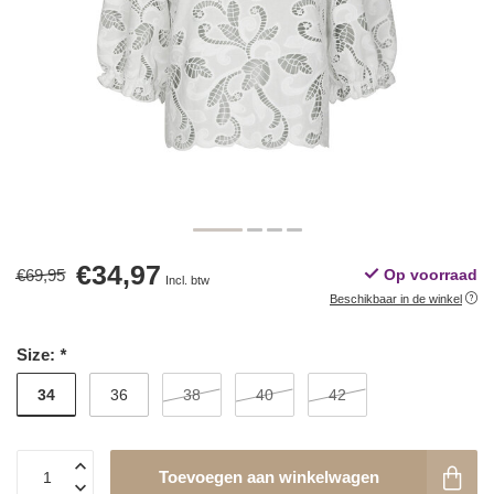
€34,97
€69,95
Op voorraad
Incl. btw
Beschikbaar in de winkel
Size:
*
34
36
38
40
42
Toevoegen aan winkelwagen