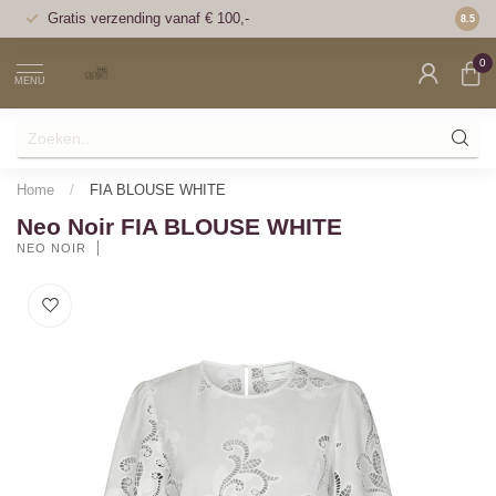
Gratis verzending vanaf € 100,-
Voor 1
8.5
0
MENU
Home
/
FIA BLOUSE WHITE
Neo Noir FIA BLOUSE WHITE
NEO NOIR