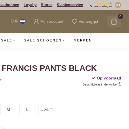
eaubonnen
Loyalty
Stores
Klantenservice
8.5
5
beoordelingen
0
Mijn account
Verlanglijst
EUR
SALE
SALE SCHOENEN
MERKEN
D FRANCIS PANTS BLACK
Op voorraad
tw
Beschikbaar in de winkel
M
L
XL