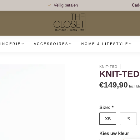
Veilig betalen
Cad
LINGERIE
ACCESSOIRES
HOME & LIFESTYLE
KNIT-TED
KNIT-TE
€149,90
Incl. b
Size:
*
XS
S
Kies uw kleur