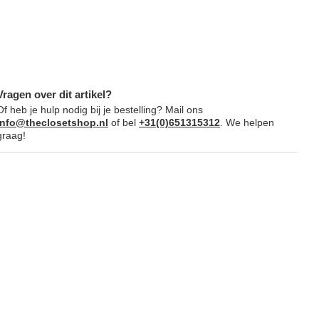
Vragen over dit artikel?
Of heb je hulp nodig bij je bestelling? Mail ons
info@theclosetshop.nl
of bel
+31(0)651315312
. We helpen
graag!