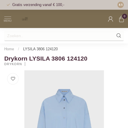
Gratis verzending vanaf € 100,-
Voor 1
8.5
0
MENU
Home
/
LYSILA 3806 124120
Drykorn LYSILA 3806 124120
DRYKORN