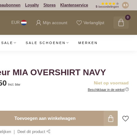
eaubonnen
Loyalty
Stores
Klantenservice
8.5
5
beoordelingen
0
Mijn account
Verlanglijst
EUR
SALE
SALE SCHOENEN
MERKEN
eur MIA OVERSHIRT NAVY
50
Niet op voorraad
Incl. btw
Beschikbaar in de winkel
Toevoegen aan winkelwagen
lijken
Deel dit product