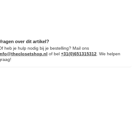
Vragen over dit artikel?
Of heb je hulp nodig bij je bestelling? Mail ons
info@theclosetshop.nl
of bel
+31(0)651315312
. We helpen
graag!