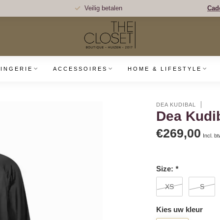
Veilig betalen
Cad
LINGERIE
ACCESSOIRES
HOME & LIFESTYLE
DEA KUDIBAL
Dea Kudi
€269,00
Incl. b
Size:
*
XS
S
Kies uw kleur