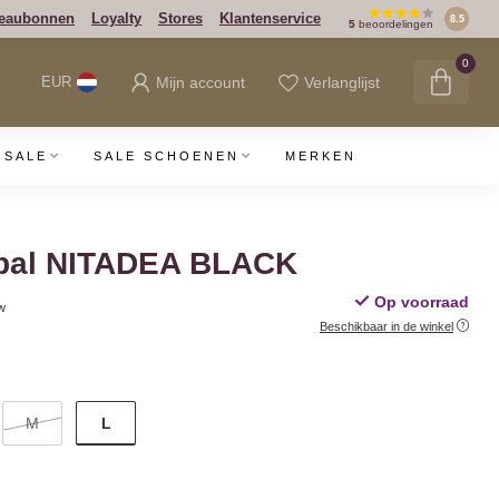
eaubonnen
Loyalty
Stores
Klantenservice
8.5
5
beoordelingen
0
Mijn account
Verlanglijst
EUR
SALE
SALE SCHOENEN
MERKEN
bal NITADEA BLACK
Op voorraad
tw
Beschikbaar in de winkel
L
M