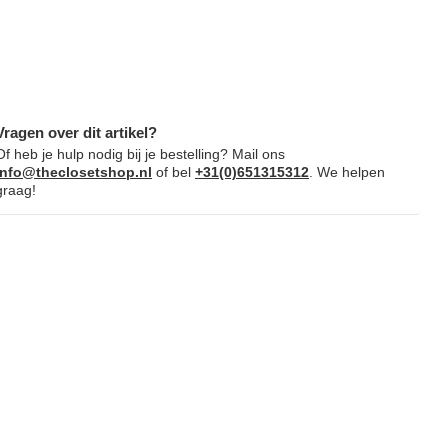
Vragen over dit artikel?
Of heb je hulp nodig bij je bestelling? Mail ons
info@theclosetshop.nl
of bel
+31(0)651315312
. We helpen
graag!