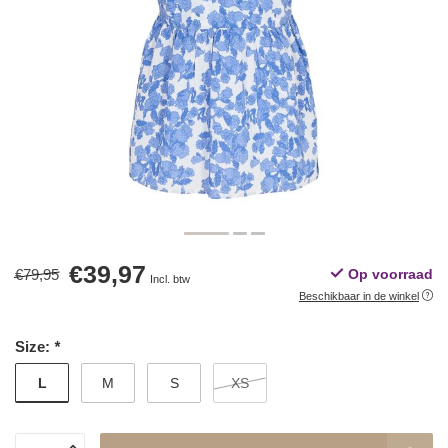
€39,97
€79,95
Op voorraad
Incl. btw
Beschikbaar in de winkel
Size:
*
L
M
S
XS