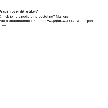
Vragen over dit artikel?
Of heb je hulp nodig bij je bestelling? Mail ons
info@theclosetshop.nl
of bel
+31(0)651315312
. We helpen
graag!