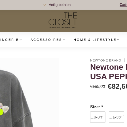
Veilig betalen
Cad
LINGERIE
ACCESSOIRES
HOME & LIFESTYLE
NEWTONE BRAND
Newtone
USA PEP
€82,5
€165,00
Size:
*
0-34
1-36