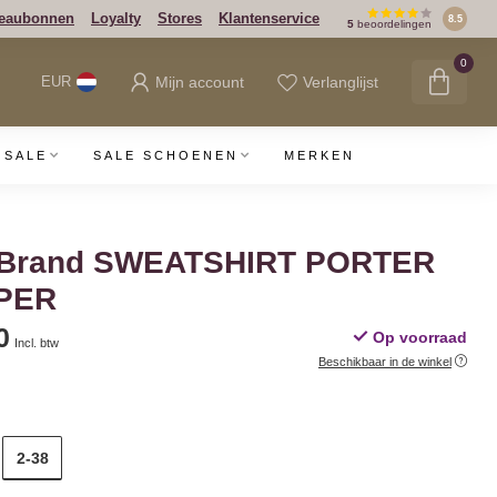
eaubonnen
Loyalty
Stores
Klantenservice
8.5
5
beoordelingen
0
Mijn account
Verlanglijst
EUR
SALE
SALE SCHOENEN
MERKEN
 Brand SWEATSHIRT PORTER
PER
0
Op voorraad
Incl. btw
Beschikbaar in de winkel
2-38