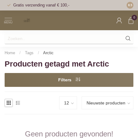
Gratis verzending vanaf € 100,-
Voor 1
8.5
0
MENU
Home
/
Tags
/
Arctic
Producten getagd met Arctic
Filters
Geen producten gevonden!