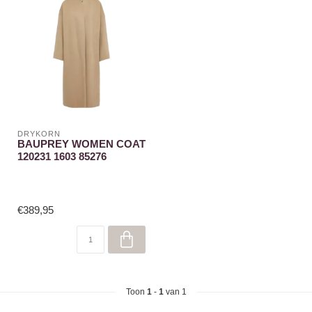
DRYKORN
BAUPREY WOMEN COAT
120231 1603 85276
€389,95
Toon
1
-
1
van 1