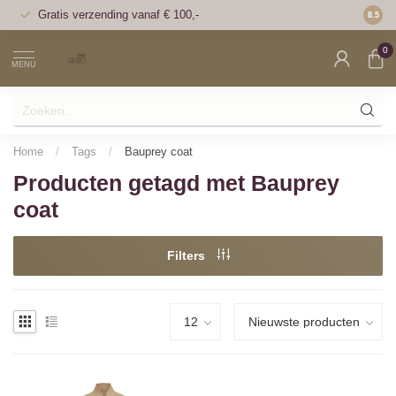
Gratis verzending vanaf € 100,-
Voor 1
8.5
0
MENU
Home
/
Tags
/
Bauprey coat
Producten getagd met Bauprey
coat
Filters