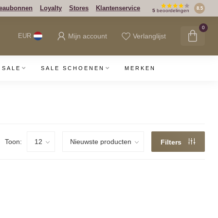
eaubonnen
Loyalty
Stores
Klantenservice
8.5
5
beoordelingen
0
Mijn account
Verlanglijst
EUR
SALE
SALE SCHOENEN
MERKEN
Toon:
Filters