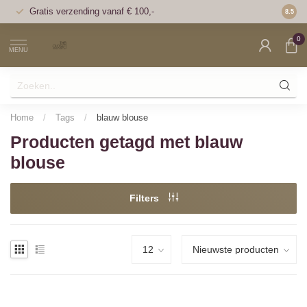
Gratis verzending vanaf € 100,-
Voor 1
8.5
0
MENU
Home
/
Tags
/
blauw blouse
Producten getagd met blauw
blouse
Filters