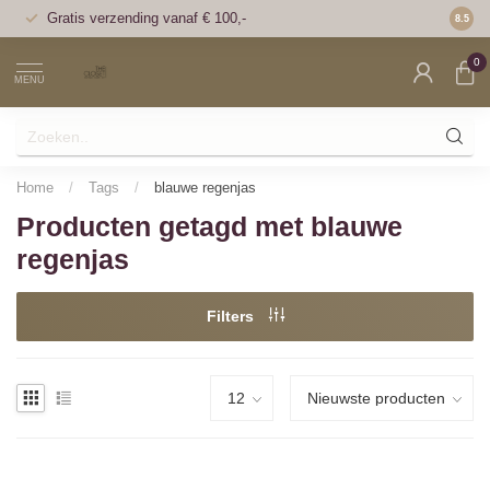
Gratis verzending vanaf € 100,-
Voor 1
8.5
0
MENU
Home
/
Tags
/
blauwe regenjas
Producten getagd met blauwe
regenjas
Filters