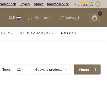
eaubonnen
Loyalty
Stores
Klantenservice
8.5
5
beoordelingen
0
Mijn account
Verlanglijst
EUR
SALE
SALE SCHOENEN
MERKEN
Toon:
Filters