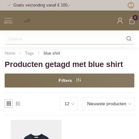
Gratis verzending vanaf € 100,-
Voor 1
8.5
0
MENU
Home
/
Tags
/
blue shirt
Producten getagd met blue shirt
Filters