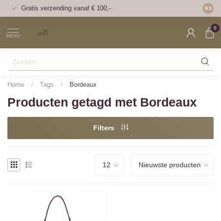
Gratis verzending vanaf € 100,-
Voor 1
8.5
0
MENU
Home
/
Tags
/
Bordeaux
Producten getagd met Bordeaux
Filters