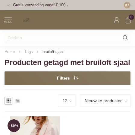
Gratis verzending vanaf € 100,-
Voor 1
8.5
0
MENU
Home
/
Tags
/
bruiloft sjaal
Producten getagd met bruiloft sjaal
Filters
-50%