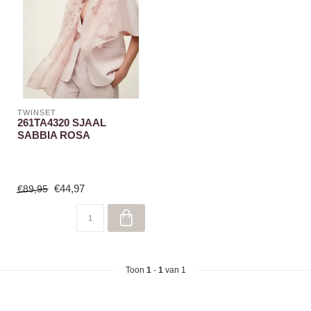
TWINSET
261TA4320 SJAAL
SABBIA ROSA
€44,97
€89,95
Toon
1
-
1
van 1