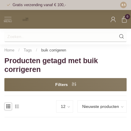
Gratis verzending vanaf € 100,-
Voor 1
8.5
0
MENU
Home
/
Tags
/
buik corrigeren
Producten getagd met buik
corrigeren
Filters