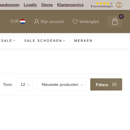
eaubonnen
Loyalty
Stores
Klantenservice
8.5
5
beoordelingen
0
Mijn account
Verlanglijst
EUR
SALE
SALE SCHOENEN
MERKEN
Toon:
Filters