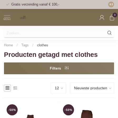
Gratis verzending vanaf € 100,-
Voor 1
8.5
0
MENU
Home
/
Tags
/
clothes
Producten getagd met clothes
Filters
-50%
-50%