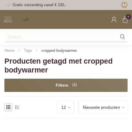
Gratis verzending vanaf € 100,-
Voor 1
8.5
0
MENU
Home
/
Tags
/
cropped bodywarmer
Producten getagd met cropped
bodywarmer
Filters