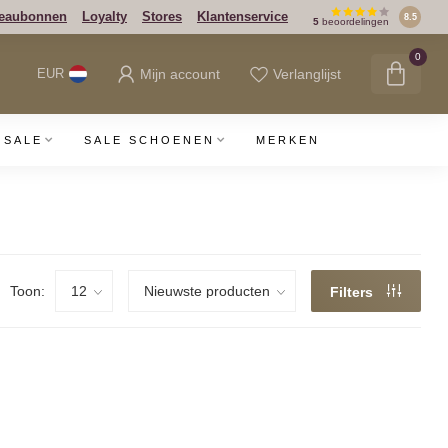
eaubonnen
Loyalty
Stores
Klantenservice
8.5
5
beoordelingen
0
Mijn account
Verlanglijst
EUR
SALE
SALE SCHOENEN
MERKEN
Toon:
Filters