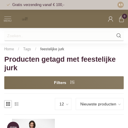
Gratis verzending vanaf € 100,-
Voor 1
8.5
0
MENU
Home
/
Tags
/
feestelijke jurk
Producten getagd met feestelijke
jurk
Filters
-50%