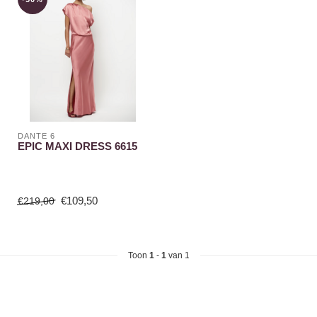
DANTE 6
EPIC MAXI DRESS 6615
€109,50
€219,00
Toon
1
-
1
van 1