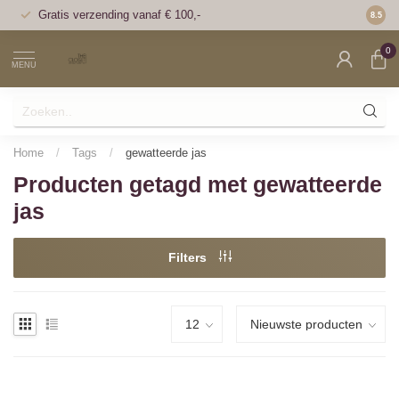
Gratis verzending vanaf € 100,-
Voor 1
8.5
0
MENU
Home
/
Tags
/
gewatteerde jas
Producten getagd met gewatteerde
jas
Filters