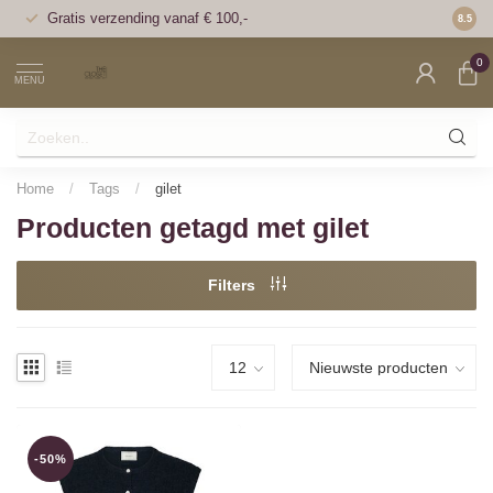
Gratis verzending vanaf € 100,-
Voor 1
8.5
0
MENU
Home
/
Tags
/
gilet
Producten getagd met gilet
Filters
-50%