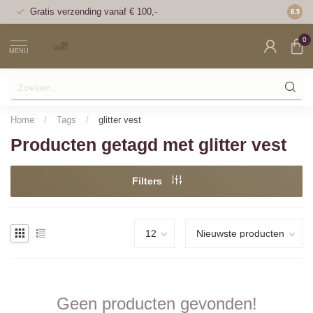
Gratis verzending vanaf € 100,-
Voor 1
8.5
0
MENU
Home
/
Tags
/
glitter vest
Producten getagd met glitter vest
Filters
Geen producten gevonden!