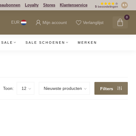
eaubonnen
Loyalty
Stores
Klantenservice
8.5
5
beoordelingen
0
Mijn account
Verlanglijst
EUR
SALE
SALE SCHOENEN
MERKEN
Toon:
Filters