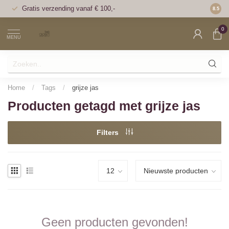
Gratis verzending vanaf € 100,-
Voor 1
8.5
0
MENU
Home
/
Tags
/
grijze jas
Producten getagd met grijze jas
Filters
Geen producten gevonden!