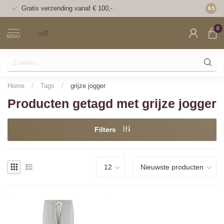
Gratis verzending vanaf € 100,-
Voor 1
8.5
0
MENU
Home
/
Tags
/
grijze jogger
Producten getagd met grijze jogger
Filters