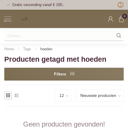
Gratis verzending vanaf € 100,-
Voor 1
8.5
0
MENU
Home
/
Tags
/
hoeden
Producten getagd met hoeden
Filters
Geen producten gevonden!