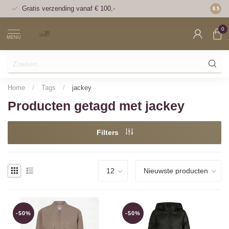
Gratis verzending vanaf € 100,-
Voor 1
8.5
0
MENU
Home
/
Tags
/
jackey
Producten getagd met jackey
Filters
-50%
-50%