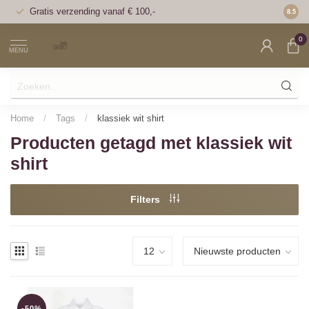
Gratis verzending vanaf € 100,-
Voor 1
8.5
0
MENU
Home
/
Tags
/
klassiek wit shirt
Producten getagd met klassiek wit
shirt
Filters
-50%