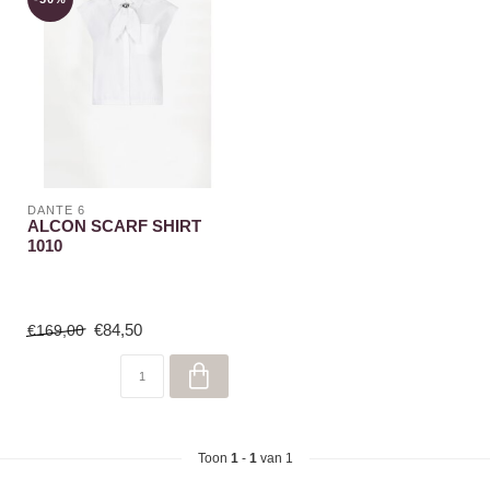
DANTE 6
ALCON SCARF SHIRT
1010
€84,50
€169,00
Toon
1
-
1
van 1